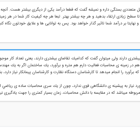
ل متعددی بستگی داره و نمیشه گفت که قطعا درآمد یکی از دیگری بیشتر هست. آنچه ک
ا سطح زیادی ارتقاء بدهید و هر چه بیشتر بهتر. تبعا هر چه کیفیت کار شما در هر زمینه
و نهایتا بر درآمد شما تاثیر گذار خواهد بود. پس به توانایی ها و علایق خودتون نگاه کن
يشترى دارند ولى ميتوان گفت كه كداميك تقاضاى بيشترى دارند، يعنى تعداد كار موج
 برآورد را انجام ميدهد تا كارشناسان دستگاه نظارت و كارشناسان پيمانكار نياز دارد، ب
رد نياز به پيشينه ى دانشگاهى قوى ندارد، چون از يك سرى محاسبات ساده ى رياضي است
ربوطه ميباشد كه در مقايسه با دانش محاسبات، زمان بسيار كمترى را جهت يادگيرى نياز