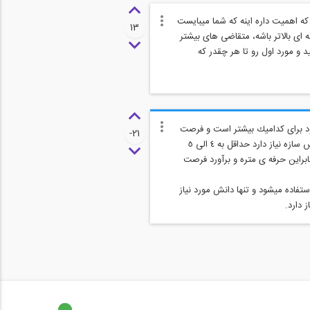
ه اهمیت داره اینه که شما میبایست
13
 ای بالاتر باشه، متقاضی های بیشتر
ید و مورد اول رو تا هر چقدر که
ود براى كداميك بيشتر است و فرصت
-21
هاى شغلى بيشترى دارد، بنده هم در زمينه ى محاسبات فعاليت دارم هم متره و برآورد، يك ساختمان اگر به يك مهندس سازه نياز دارد حداقل به ٤ الى ٥
نابراين حرفه ى متره و برآورد فرصت
فاده ميشود و تنها دانش مورد نياز
 دارد.