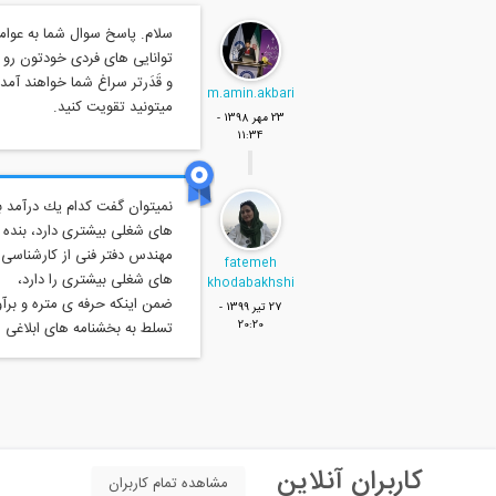
سلام. پاسخ سوال شما به عوام
توانایی های فردی خودتون رو ت
و قَدَرتر سراغ شما خواهند آمد 
m.amin.akbari
میتونید تقویت کنید.
23 مهر 1398 -
11:34
نميتوان گفت كدام يك درآمد ب
مهندس دفتر فنى از كارشناسى كه
fatemeh
khodabakhshi
ضمن اينكه حرفه ى متره و برآو
27 تير 1399 -
20:20
تسلط به بخشنامه هاى ابلاغى م
کاربران آنلاین
مشاهده تمام کاربران