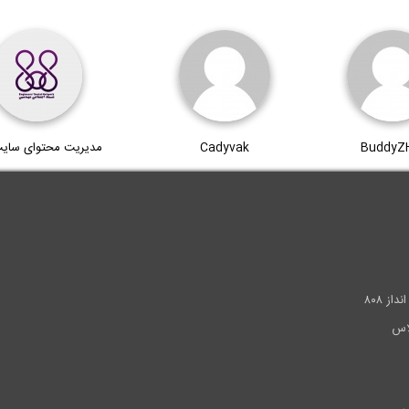
BuddyZ
Cadyvak
مدیریت محتوای سای
.
ز ۸۰۸