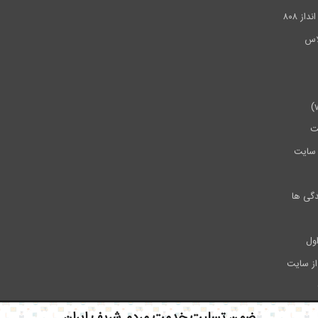
ز ۸۰۸
ت
سایت
دگی ها
ول
از سایت