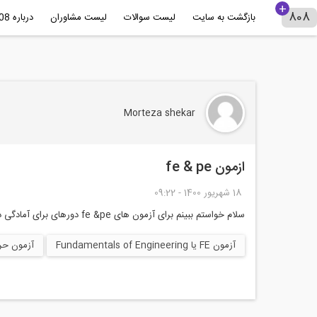
بازگشت به سایت
لیست سوالات
لیست مشاوران
درباره 808+
Morteza shekar
ازمون fe & pe
18 شهريور 1400 - 09:22
سلام خواستم ببینم برای آزمون های fe &pe دورهای برای آمادگی دارید؟ برای تطبیق دادن مدرک لیسانس و فوق لیسانس در کشور آمریکا و عضو شدن در. سازمان نظام مهندسی آمریکا چیکار باید. کرد؟؟آیا میپذیرند؟؟
آزمون FE یا Fundamentals of Engineering
آزمون حرفه ای مهندسی 