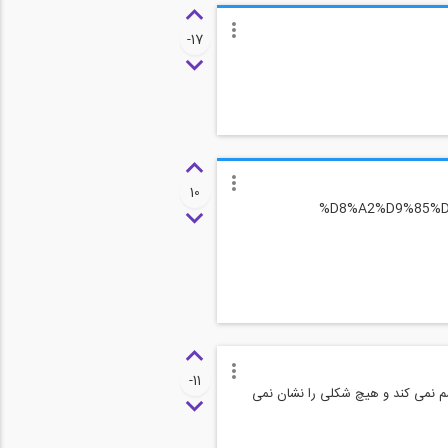
-17
10
%D8%A2%D9%85%D
-11
سم نمی کند و هیچ شکلی را نشان نمی