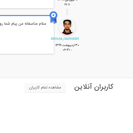
16 فروردين 1399 -
19:11
سلام متاسفانه من پیام شما رو 
Alireza_rashiddel
30 ارديبهشت 1399
- 06:31
کاربران آنلاین
مشاهده تمام کاربران