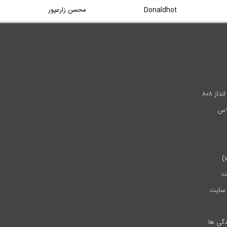
Donaldhot
محسن زارعپور
.
ز ۸۰۸
ت
سایت
دگی ها