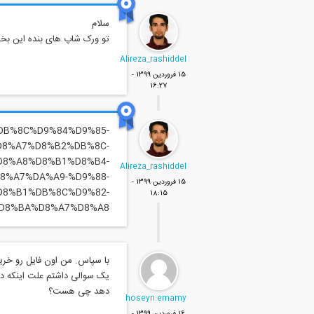
تو ورک شاپ های بنده این بخ
Alireza_rashiddel
15 فروردين 1399 -
16:27
81%DB%8C%D9%84%D9%85-
D8%A7%D8%B2%DB%8C-
D8%A8%D8%B1%D8%B4-
Alireza_rashiddel
8%A7%DA%A9-%D9%88-
15 فروردين 1399 -
8%B1%DB%8C%D9%82-
18:15
D8%BA%D8%A7%D8%A8
یک سوالی داشتم علت اینکه در
دهد چی هست؟
hoseyn.emamy