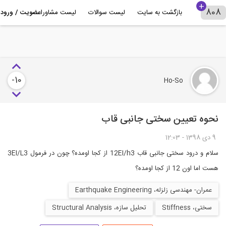
بازگشت به سایت
لیست سوالات
لیست مشاوران
درباره 808+
-10
Ho-So
نحوه تعیین سختی جانبی قاب
9 دى 1398 - 12:03
سلام و درود سختی جانبی قاب 12EI/h3 از کجا اومده؟ چون در فرمول 3EI/L3
هست اما اون 12 از کجا اومده؟
عمران- مهندسی زلزله، Earthquake Engineering
سختی، Stiffness
تحلیل سازه، Structural Analysis