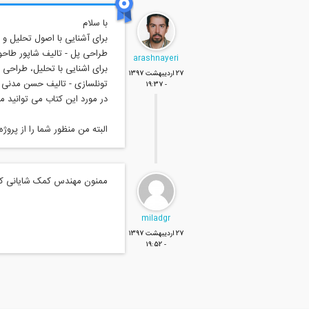
arashnayeri
27 ارديبهشت 1397
- 19:37
البته من منظور شما را از پروژ
ممنون مهندس کمک شایانی کرد
miladgr
27 ارديبهشت 1397
- 19:52