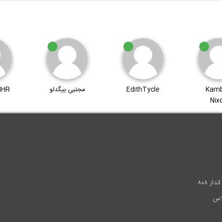
Kamb
EdithTycle
مجتبی بیگدلو
MHR
Nix
.
ز ۸۰۸