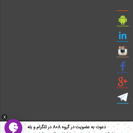
X
دعوت به عضویت در گروه 808 در تلگرام و بله
ایمیل: info civil808.com | ایمیل: saze808 gmail.com