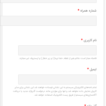
شماره همراه
*
نام کاربری
*
فاصله مجاز است؛ علائم بغیر از نقطه, خط تیره(-) و زیر خط(_) و اپستروف غیر مجازند.
ایمیل
*
تمام نامه‌های الکترونیکی سیستم به این نشانی فرستاده خواهند شد.این نشانی برای سایر
کاربران نمایش داده نخواهد شد و تنها برای مواردی مانند درخواست گذرواژه جدید یا دریافت
آگاه‌سازی‌های سیستم از طریق پست الکترونیک استفاده خواهد شد.