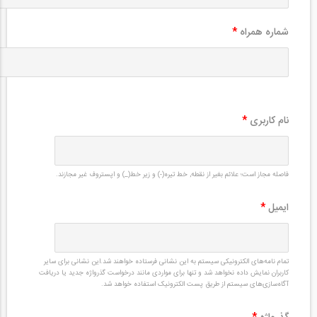
شماره همراه
*
نام کاربری
*
فاصله مجاز است؛ علائم بغیر از نقطه, خط تیره(-) و زیر خط(_) و اپستروف غیر مجازند.
ایمیل
*
تمام نامه‌های الکترونیکی سیستم به این نشانی فرستاده خواهند شد.این نشانی برای سایر
کاربران نمایش داده نخواهد شد و تنها برای مواردی مانند درخواست گذرواژه جدید یا دریافت
آگاه‌سازی‌های سیستم از طریق پست الکترونیک استفاده خواهد شد.