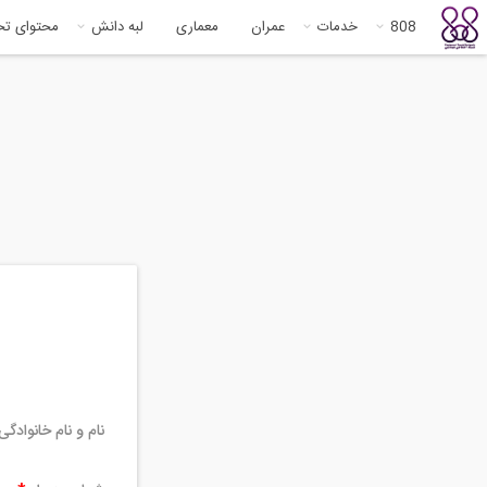
808
خدمات
عمران
معماری
لبه دانش
محتوای ت
نام و نام خانوادگ