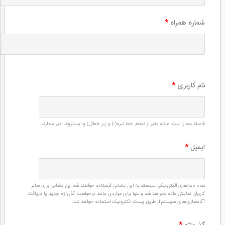
شماره همراه
*
نام کاربری
*
فاصله مجاز است؛ علائم بغیر از نقطه, خط تیره(-) و زیر خط(_) و اپستروف غیر مجازند.
ایمیل
*
تمام نامه‌های الکترونیکی سیستم به این نشانی فرستاده خواهند شد.این نشانی برای سایر
کاربران نمایش داده نخواهد شد و تنها برای مواردی مانند درخواست گذرواژه جدید یا دریافت
آگاه‌سازی‌های سیستم از طریق پست الکترونیک استفاده خواهد شد.