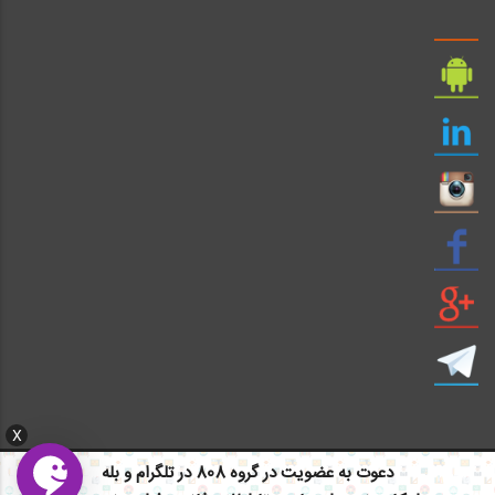
X
دعوت به عضویت در گروه 808 در تلگرام و بله
ایمیل: info civil808.com | ایمیل: saze808 gmail.com