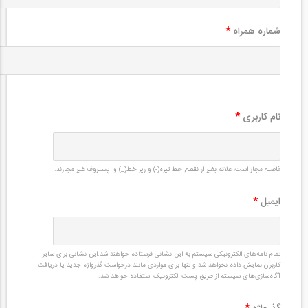
شماره همراه
*
نام کاربری
*
فاصله مجاز است؛ علائم بغیر از نقطه, خط تیره(-) و زیر خط(_) و اپستروف غیر مجازند.
ایمیل
*
تمام نامه‌های الکترونیکی سیستم به این نشانی فرستاده خواهند شد.این نشانی برای سایر
کاربران نمایش داده نخواهد شد و تنها برای مواردی مانند درخواست گذرواژه جدید یا دریافت
آگاه‌سازی‌های سیستم از طریق پست الکترونیک استفاده خواهد شد.