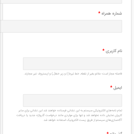
شماره همراه
*
نام کاربری
*
فاصله مجاز است؛ علائم بغیر از نقطه, خط تیره(-) و زیر خط(_) و اپستروف غیر مجازند.
ایمیل
*
تمام نامه‌های الکترونیکی سیستم به این نشانی فرستاده خواهند شد.این نشانی برای سایر
کاربران نمایش داده نخواهد شد و تنها برای مواردی مانند درخواست گذرواژه جدید یا دریافت
آگاه‌سازی‌های سیستم از طریق پست الکترونیک استفاده خواهد شد.