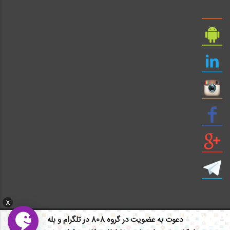
X
دعوت به عضویت در گروه 808 در تلگرام و بله
ایمیل: info civil808.com | ایمیل: saze808 gmail.com