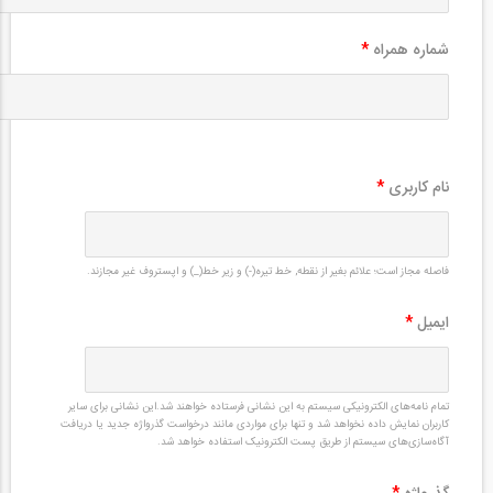
شماره همراه
*
نام کاربری
*
فاصله مجاز است؛ علائم بغیر از نقطه, خط تیره(-) و زیر خط(_) و اپستروف غیر مجازند.
ایمیل
*
تمام نامه‌های الکترونیکی سیستم به این نشانی فرستاده خواهند شد.این نشانی برای سایر
کاربران نمایش داده نخواهد شد و تنها برای مواردی مانند درخواست گذرواژه جدید یا دریافت
آگاه‌سازی‌های سیستم از طریق پست الکترونیک استفاده خواهد شد.