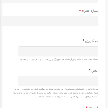
شماره همراه
*
نام کاربری
*
فاصله مجاز است؛ علائم بغیر از نقطه, خط تیره(-) و زیر خط(_) و اپستروف غیر مجازند.
ایمیل
*
تمام نامه‌های الکترونیکی سیستم به این نشانی فرستاده خواهند شد.این نشانی برای سایر
کاربران نمایش داده نخواهد شد و تنها برای مواردی مانند درخواست گذرواژه جدید یا دریافت
آگاه‌سازی‌های سیستم از طریق پست الکترونیک استفاده خواهد شد.