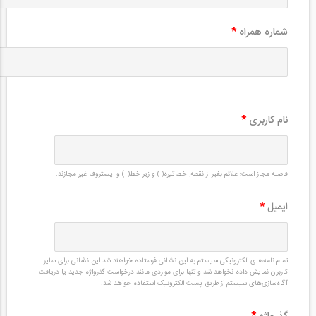
شماره همراه
*
نام کاربری
*
فاصله مجاز است؛ علائم بغیر از نقطه, خط تیره(-) و زیر خط(_) و اپستروف غیر مجازند.
ایمیل
*
تمام نامه‌های الکترونیکی سیستم به این نشانی فرستاده خواهند شد.این نشانی برای سایر
کاربران نمایش داده نخواهد شد و تنها برای مواردی مانند درخواست گذرواژه جدید یا دریافت
آگاه‌سازی‌های سیستم از طریق پست الکترونیک استفاده خواهد شد.