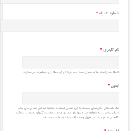
شماره همراه
*
نام کاربری
*
فاصله مجاز است؛ علائم بغیر از نقطه, خط تیره(-) و زیر خط(_) و اپستروف غیر مجازند.
ایمیل
*
تمام نامه‌های الکترونیکی سیستم به این نشانی فرستاده خواهند شد.این نشانی برای سایر
کاربران نمایش داده نخواهد شد و تنها برای مواردی مانند درخواست گذرواژه جدید یا دریافت
آگاه‌سازی‌های سیستم از طریق پست الکترونیک استفاده خواهد شد.