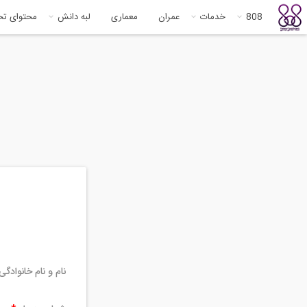
808
خدمات
عمران
معماری
لبه دانش
محتوای ت
نام و نام خانوادگ