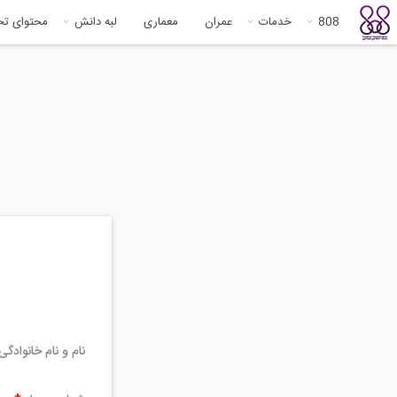
808
خدمات
عمران
معماری
لبه دانش
محتوای ت
نام و نام خانوادگ