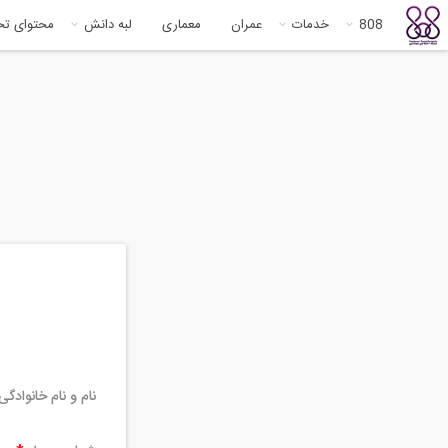
808
خدمات
عمران
معماری
لبه دانش
محتوای ت
نام و نام خانوادگ