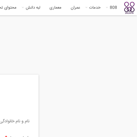
808
خدمات
عمران
معماری
لبه دانش
محتوای ت
نام و نام خانوادگ