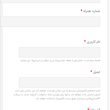
شماره همراه
*
نام کاربری
*
فاصله مجاز است؛ علائم بغیر از نقطه, خط تیره(-) و زیر خط(_) و اپستروف غیر مجازند.
ایمیل
*
تمام نامه‌های الکترونیکی سیستم به این نشانی فرستاده خواهند شد.این نشانی برای سایر
کاربران نمایش داده نخواهد شد و تنها برای مواردی مانند درخواست گذرواژه جدید یا دریافت
آگاه‌سازی‌های سیستم از طریق پست الکترونیک استفاده خواهد شد.