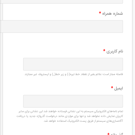
شماره همراه
*
نام کاربری
*
فاصله مجاز است؛ علائم بغیر از نقطه, خط تیره(-) و زیر خط(_) و اپستروف غیر مجازند.
ایمیل
*
تمام نامه‌های الکترونیکی سیستم به این نشانی فرستاده خواهند شد.این نشانی برای سایر
کاربران نمایش داده نخواهد شد و تنها برای مواردی مانند درخواست گذرواژه جدید یا دریافت
آگاه‌سازی‌های سیستم از طریق پست الکترونیک استفاده خواهد شد.