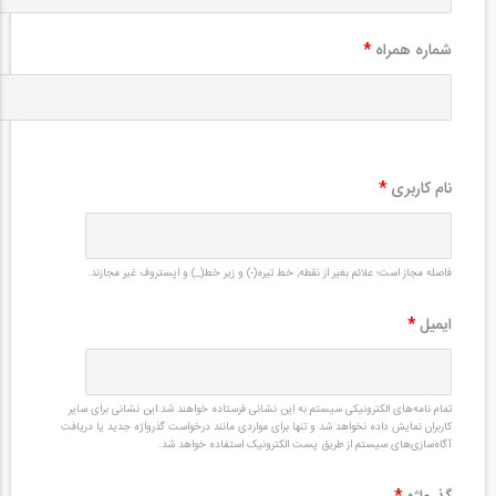
شماره همراه
*
نام کاربری
*
فاصله مجاز است؛ علائم بغیر از نقطه, خط تیره(-) و زیر خط(_) و اپستروف غیر مجازند.
ایمیل
*
تمام نامه‌های الکترونیکی سیستم به این نشانی فرستاده خواهند شد.این نشانی برای سایر
کاربران نمایش داده نخواهد شد و تنها برای مواردی مانند درخواست گذرواژه جدید یا دریافت
آگاه‌سازی‌های سیستم از طریق پست الکترونیک استفاده خواهد شد.