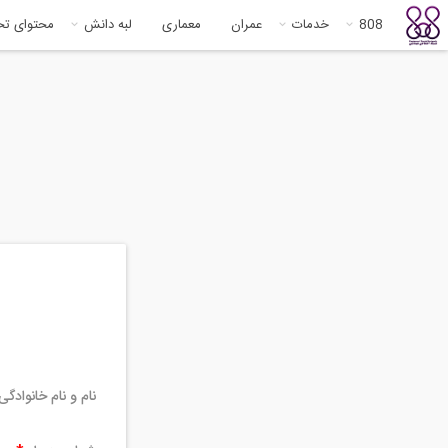
808
خدمات
عمران
معماری
لبه دانش
محتوای ت
نام و نام خانوادگ