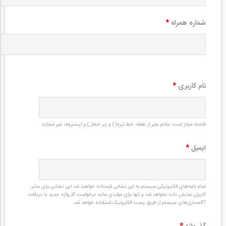
شماره همراه
*
نام کاربری
*
فاصله مجاز است؛ علائم بغیر از نقطه, خط تیره(-) و زیر خط(_) و اپستروف غیر مجازند.
ایمیل
*
تمام نامه‌های الکترونیکی سیستم به این نشانی فرستاده خواهند شد.این نشانی برای سایر
کاربران نمایش داده نخواهد شد و تنها برای مواردی مانند درخواست گذرواژه جدید یا دریافت
آگاه‌سازی‌های سیستم از طریق پست الکترونیک استفاده خواهد شد.