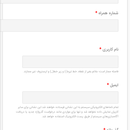
شماره همراه
*
نام کاربری
*
فاصله مجاز است؛ علائم بغیر از نقطه, خط تیره(-) و زیر خط(_) و اپستروف غیر مجازند.
ایمیل
*
تمام نامه‌های الکترونیکی سیستم به این نشانی فرستاده خواهند شد.این نشانی برای سایر
کاربران نمایش داده نخواهد شد و تنها برای مواردی مانند درخواست گذرواژه جدید یا دریافت
آگاه‌سازی‌های سیستم از طریق پست الکترونیک استفاده خواهد شد.