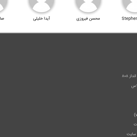
Stephen
محسن فیروزی
آیدا خلیلی
صا
.
ز ۸۰۸
ت
سایت