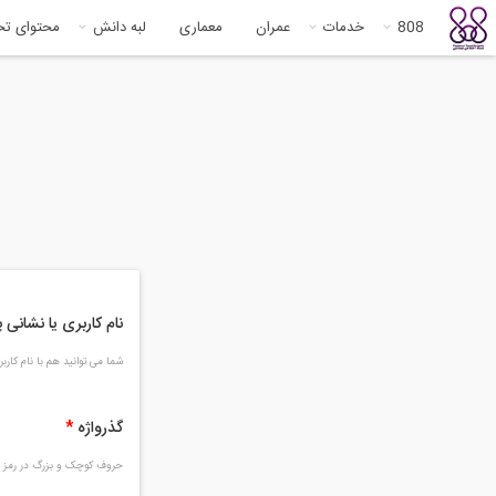
808
خدمات
عمران
معماری
لبه دانش
محتوای ت
نام کاربری یا نشانی
شما می توانید هم با نام کار
گذرواژه
*
حروف کوچک و بزرگ در رمز و