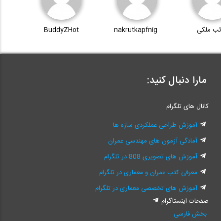
ئب ملکی
nakrutkapfnig
BuddyZHot
مارا دنبال کنید:
کانال های تلگرام
آموزش طراحی عملکردی سازه ها
آمادگی آزمون های مهندسی عمران
آموزش های تصویری 808 در تلگرام
معرفی کتب عمران و معماری در تلگرام
آموزش های تخصصی معماری در تلگرام
صفحات اینستاگرام
بخش فارسی