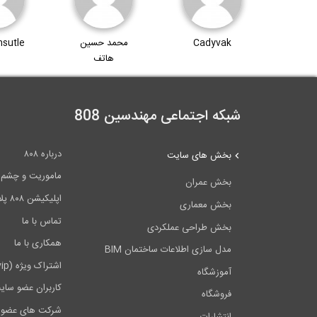
Bud
Cadyvak
محمد حسین
sutle
هاتف
شبکه اجتماعی مهندسین 808
درباره ۸۰۸
بخش های سایت
ماموریت و چشم اندا
بخش عمران
اپلیکیشن ۸۰۸ پلاس
بخش معماری
تماس با ما
بخش طراحی عملکردی
همکاری با ما
مدل سازی اطلاعات ساختمان BIM
اشتراک ویژه (vip)
آموزشگاه
کاربران عضو سای
فروشگاه
شرکت های عضو 
انتشارات