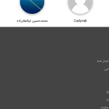
Cadyvak
محمدحسین ذوالفقارزاده
.
ز ۸۰۸
ت
سایت