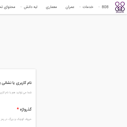
808
خدمات
عمران
معماری
لبه دانش
محتوای ت
نام کاربری یا نشانی
شما می توانید هم با نام کار
گذرواژه
*
حروف کوچک و بزرگ در رمز و