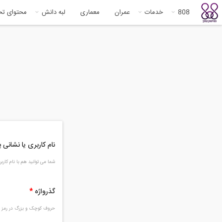
808
خدمات
عمران
معماری
لبه دانش
محتوای ت
نام کاربری یا نشانی
شما می توانید هم با نام کار
گذرواژه
*
حروف کوچک و بزرگ در رمز و