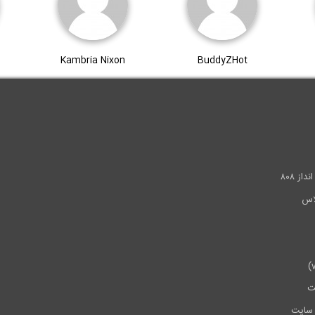
Kambria Nixon
BuddyZHot
.
ز ۸۰۸
ت
سایت