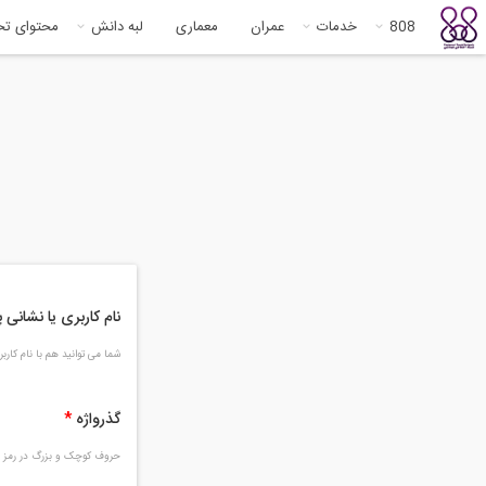
808
خدمات
عمران
معماری
لبه دانش
محتوای ت
نام کاربری یا نشانی
شما می توانید هم با نام کار
گذرواژه
*
حروف کوچک و بزرگ در رمز و