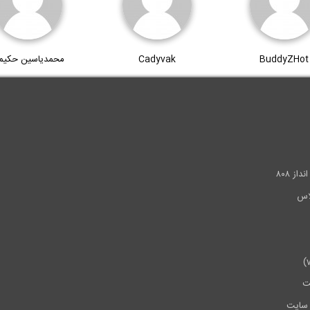
BuddyZHot
Cadyvak
محمدیاسین حکیم
.
ز ۸۰۸
ت
سایت