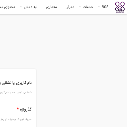
808
خدمات
عمران
معماری
لبه دانش
محتوای ت
نام کاربری یا نشانی
شما می توانید هم با نام کار
گذرواژه
*
حروف کوچک و بزرگ در رمز و