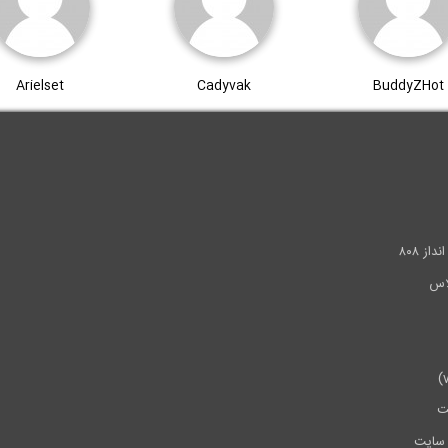
Arielset
Cadyvak
BuddyZHot
.
ز ۸۰۸
ت
سایت