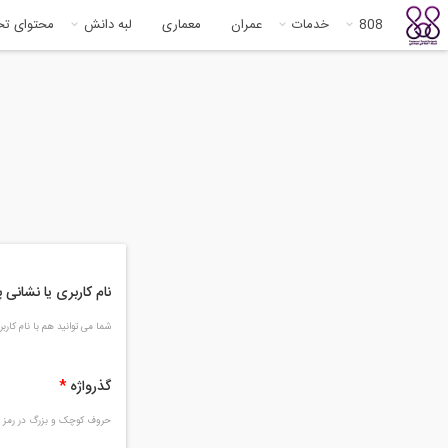
808
خدمات
عمران
معماری
لبه دانش
محتوای ت
نام کاربری یا نشانی
شما می توانید هم با نام کار
گذرواژه
*
حروف کوچک و بزرگ در رمز و