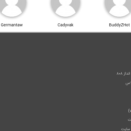
Germantaw
Cadyvak
BuddyZHot
.
ز ۸۰۸
ت
سایت