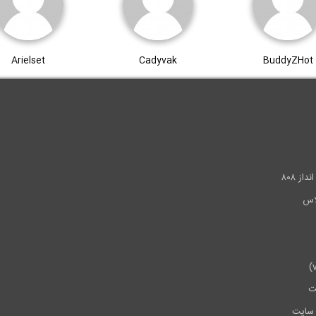
Arielset
Cadyvak
BuddyZHot
.
ز ۸۰۸
ت
سایت