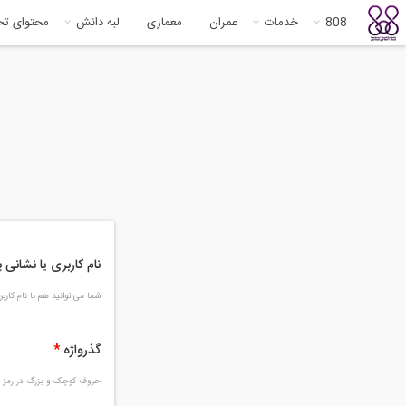
808
خدمات
عمران
معماری
لبه دانش
محتوای ت
نام کاربری یا نشانی
شما می توانید هم با نام کار
گذرواژه
*
حروف کوچک و بزرگ در رمز و