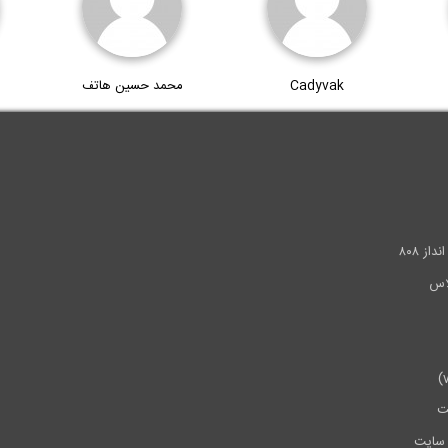
Cadyvak
محمد حسین هاتف
.
ز ۸۰۸
ت
سایت