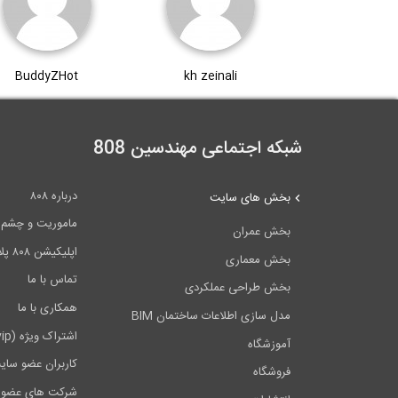
BuddyZHot
kh zeinali
شبکه اجتماعی مهندسین 808
درباره ۸۰۸
بخش های سایت
ماموریت و چشم اندا
بخش عمران
اپلیکیشن ۸۰۸ پلاس
بخش معماری
تماس با ما
بخش طراحی عملکردی
همکاری با ما
مدل سازی اطلاعات ساختمان BIM
اشتراک ویژه (vip)
آموزشگاه
کاربران عضو سای
فروشگاه
شرکت های عضو 