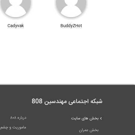
Cadyvak
BuddyZHot
شبکه اجتماعی مهندسین 808
درباره ۸۰۸
بخش های سایت
ماموریت و چشم اندا
بخش عمران