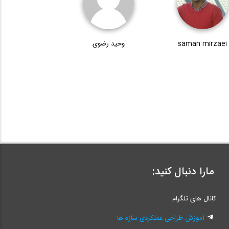
saman mirzaei
وحید رضوی
مارا دنبال کنید:
کانال های تلگرام
آموزش طراحی عملکردی سازه ها