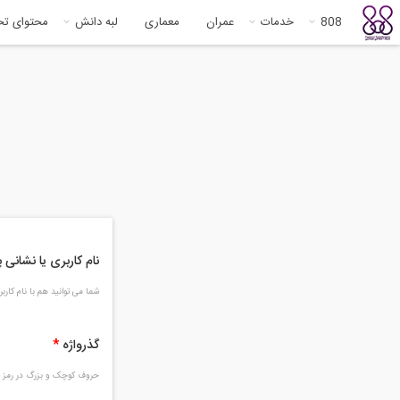
808
خدمات
عمران
معماری
لبه دانش
محتوای ت
نام کاربری یا نشانی
شما می توانید هم با نام کار
گذرواژه
*
حروف کوچک و بزرگ در رمز و