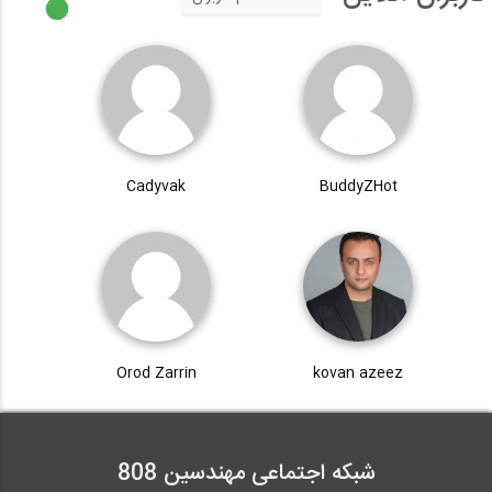
Cadyvak
BuddyZHot
Orod Zarrin
kovan azeez
شبکه اجتماعی مهندسین 808