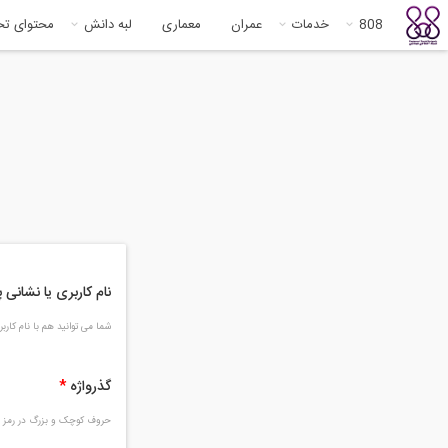
808
خدمات
عمران
معماری
لبه دانش
محتوای ت
نام کاربری یا نشانی
شما می توانید هم با نام کار
گذرواژه
*
حروف کوچک و بزرگ در رمز و