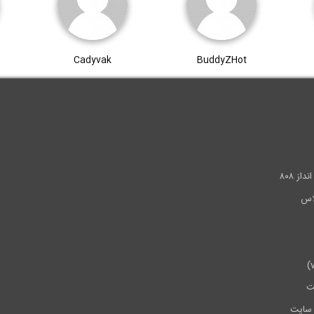
Cadyvak
BuddyZHot
.
ز ۸۰۸
ت
سایت