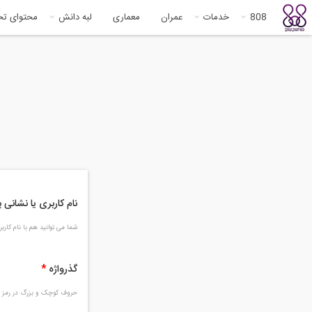
808
خدمات
عمران
معماری
لبه دانش
محتوای ت
نام کاربری یا نشانی
شما می توانید هم با نام کار
گذرواژه
*
حروف کوچک و بزرگ در رمز و