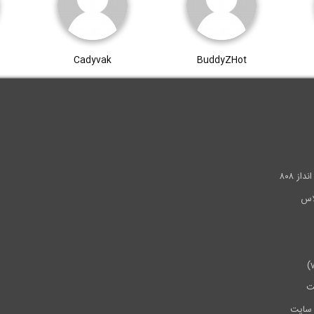
Cadyvak
BuddyZHot
.
ز ۸۰۸
ت
سایت