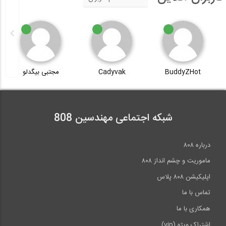
BuddyZHot
Cadyvak
مجتبی بیگدلو
شبکه اجتماعی مهندسین 808
درباره ۸۰۸
ماموریت و چشم انداز ۸۰۸
اپلیکیشن ۸۰۸ پلاس
تماس با ما
همکاری با ما
اشتراک ویژه (vip)