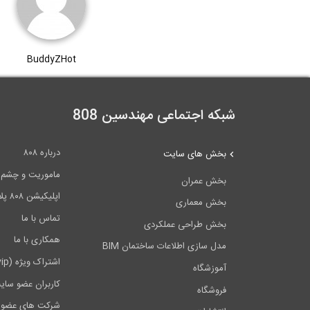
BuddyZHot
شبکه اجتماعی مهندسین 808
درباره ۸۰۸
بخش های سایت
ماموریت و چشم اندا
بخش عمران
اپلیکیشن ۸۰۸ پلاس
بخش معماری
تماس با ما
بخش طراحی عملکردی
همکاری با ما
مدل سازی اطلاعات ساختمان BIM
اشتراک ویژه (vip)
آموزشگاه
کاربران عضو سای
فروشگاه
شرکت های عضو 