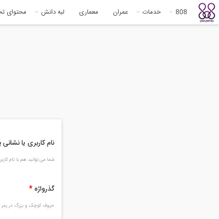
808
خدمات
عمران
معماری
لبه دانش
محتوای ت
نام کاربری یا نشانی
شما می توانید هم با نام کار
گذرواژه
*
حروف کوچک و بزرگ در رمز و