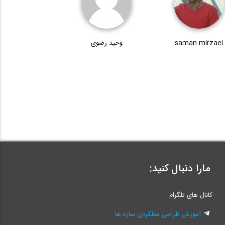
saman mirzaei
وحید رضوی
مارا دنبال کنید:
کانال های تلگرام
آموزش طراحی عملکردی سازه ها