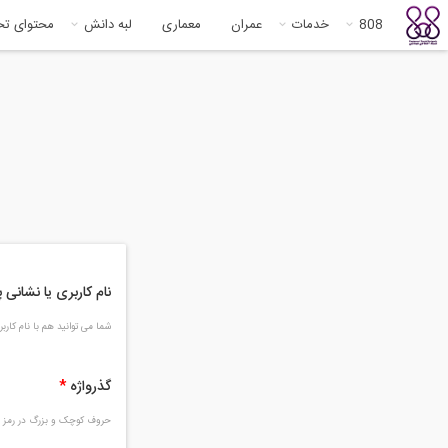
808
خدمات
عمران
معماری
لبه دانش
محتوای ت
نام کاربری یا نشانی
شما می توانید هم با نام کار
گذرواژه
*
حروف کوچک و بزرگ در رمز و