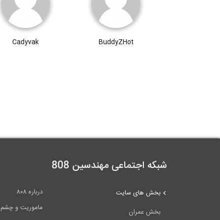
Cadyvak
BuddyZHot
شبکه اجتماعی مهندسین 808
درباره ۸۰۸
بخش های سایت
ماموریت و چشم اندا
بخش عمران