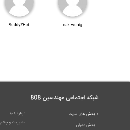
BuddyZHot
nakrwenig
شبکه اجتماعی مهندسین 808
درباره ۸۰۸
بخش های سایت
ماموریت و چشم اندا
بخش عمران