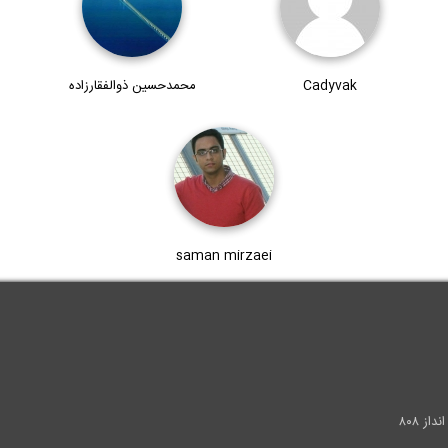
Cadyvak
محمدحسین ذوالفقارزاده
saman mirzaei
.
ز ۸۰۸