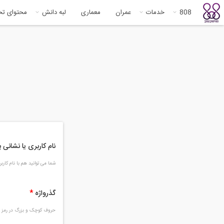
808
خدمات
عمران
معماری
لبه دانش
محتوای ت
نام کاربری یا نشانی
شما می توانید هم با نام کار
گذرواژه
*
حروف کوچک و بزرگ در رمز و