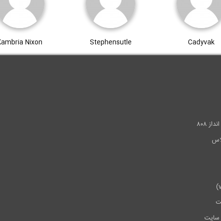
Kambria Nixon
Stephensutle
Cadyvak
.
ز ۸۰۸
ت
سایت