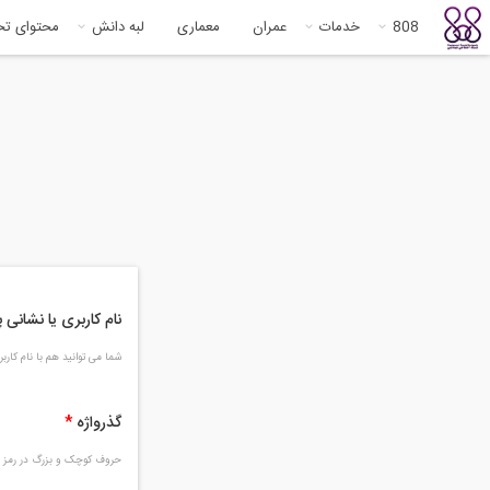
808
خدمات
عمران
معماری
لبه دانش
محتوای ت
نام کاربری یا نشانی
شما می توانید هم با نام کار
گذرواژه
*
حروف کوچک و بزرگ در رمز و