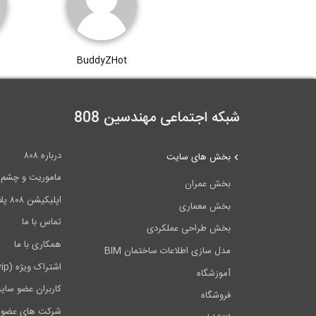
BuddyZHot
شبکه اجتماعی مهندسین 808
درباره ۸۰۸
بخش های سایت
ماموریت و چشم اندا
بخش عمران
اپلیکیشن ۸۰۸ پلاس
بخش معماری
تماس با ما
بخش طراحی عملکردی
همکاری با ما
مدل سازی اطلاعات ساختمان BIM
اشتراک ویژه (vip)
آموزشگاه
کاربران عضو سای
فروشگاه
شرکت های عضو 