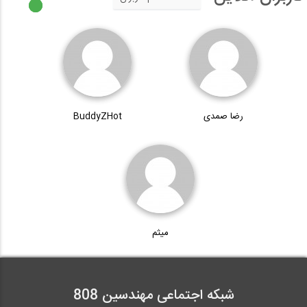
رضا صمدی
BuddyZHot
میثم
شبکه اجتماعی مهندسین 808