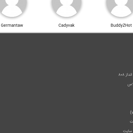
Germantaw
Cadyvak
BuddyZHot
.
ز ۸۰۸
ت
سایت