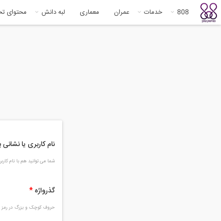
808
خدمات
عمران
معماری
لبه دانش
محتوای ت
نام کاربری یا نشانی
شما می توانید هم با نام کار
گذرواژه
*
حروف کوچک و بزرگ در رمز و