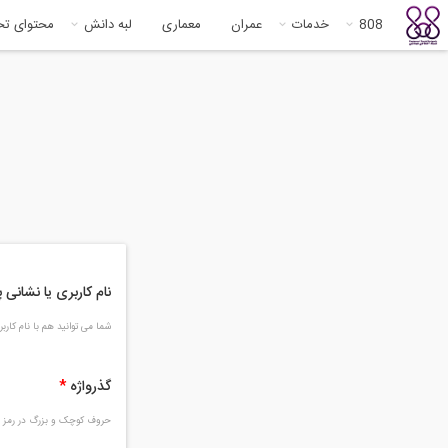
808
خدمات
عمران
معماری
لبه دانش
محتوای ت
نام کاربری یا نشانی
شما می توانید هم با نام کار
گذرواژه
*
حروف کوچک و بزرگ در رمز و