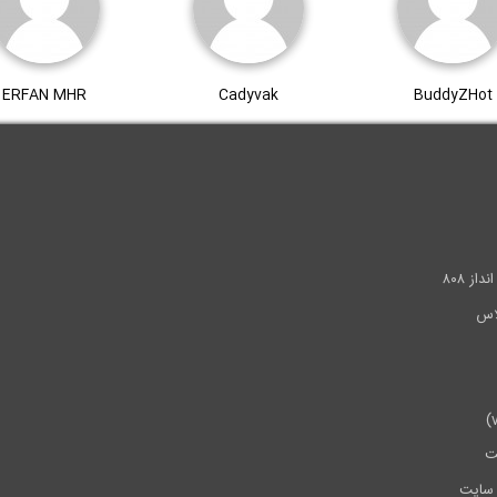
ERFAN MHR
Cadyvak
BuddyZHot
.
ز ۸۰۸
ت
سایت