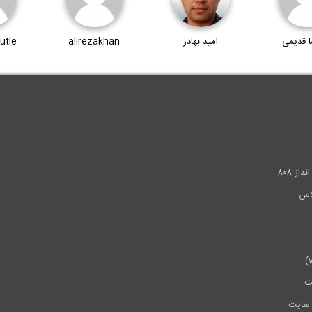
ا قدیمی
امید بهادر
alirezakhan
utle
.
ز ۸۰۸
ت
سایت