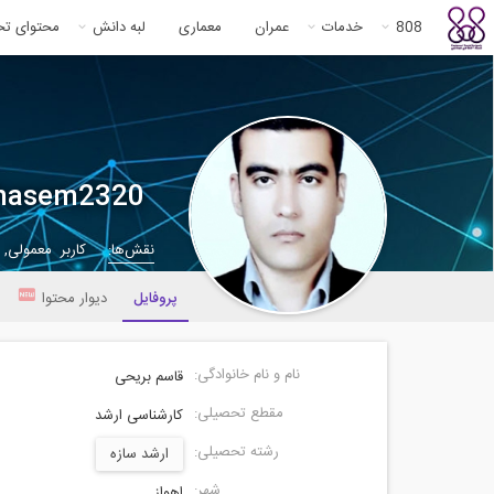
808
خدمات
عمران
معماری
لبه دانش
محتوای ت
hasem2320
نقش‌ها:
کاربر معمولی,
پروفایل
دیوار محتوا
نام و نام خانوادگی:
قاسم بریحی
مقطع تحصیلی:
کارشناسی ارشد
رشته تحصیلی:
ارشد سازه
شهر:
اهواز