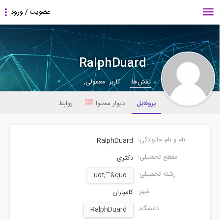
RalphDuard
نقش‌ها:
کاربر معمولی,
پروفایل
دیوار محتوا
روابط
نام و نام خانوادگی:
RalphDuard
مقطع تحصیلی:
دکتری
رشته تحصیلی:
uot;""&quo
شهر:
کامیاران
دانشگاه:
RalphDuard