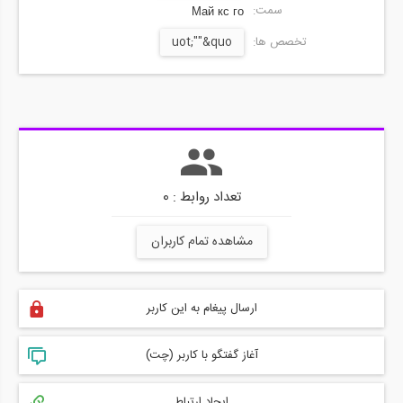
سمت:
Май кс го
تخصص ها:
uot;""&quo
تعداد روابط : 0
مشاهده تمام کاربران
ارسال پیغام به این کاربر
آغاز گفتگو با کاربر (چت)
ایجاد ارتباط