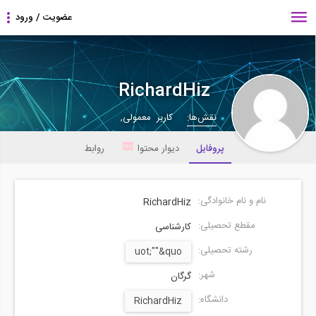
RichardHiz
نقش‌ها:
کاربر معمولی,
پروفایل
دیوار محتوا
روابط
نام و نام خانوادگی:
RichardHiz
مقطع تحصیلی:
کارشناسی
رشته تحصیلی:
uot;""&quo
شهر:
گرگان
دانشگاه:
RichardHiz